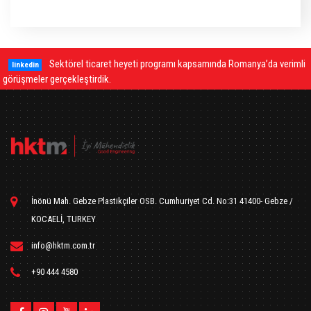
erimli
Diyaframlı manometreler basınç değişimlerini nasıl hassas
linkedin
şekilde ölçer?
İnönü Mah. Gebze Plastikçiler OSB. Cumhuriyet Cd. No:31 41400- Gebze /
KOCAELİ, TURKEY
info@hktm.com.tr
+90 444 4580