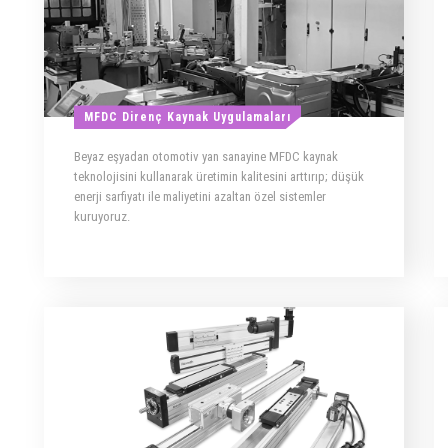
MFDC Direnç Kaynak Uygulamaları
Beyaz eşyadan otomotiv yan sanayine MFDC kaynak
teknolojisini kullanarak üretimin kalitesini arttırıp; düşük
enerji sarfiyatı ile maliyetini azaltan özel sistemler
kuruyoruz.