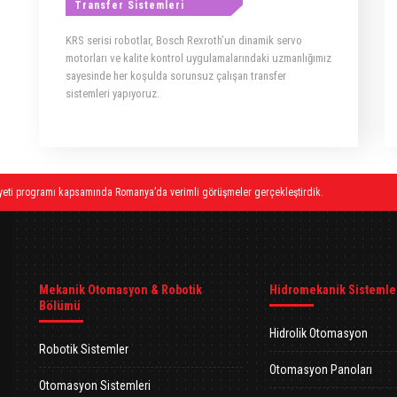
Transfer Sistemleri
KRS serisi robotlar, Bosch Rexroth’un dinamik servo
motorları ve kalite kontrol uygulamalarındaki uzmanlığımız
sayesinde her koşulda sorunsuz çalışan transfer
sistemleri yapıyoruz.
ı kapsamında Romanya’da verimli görüşmeler gerçekleştirdik.
Mekanik Otomasyon & Robotik
Hidromekanik Sistemle
Bölümü
Hidrolik Otomasyon
Robotik Sistemler
Otomasyon Panoları
Otomasyon Sistemleri