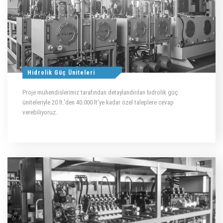
Hidrolik Güç Üniteleri
Proje mühendislerimiz tarafından detaylandırılan hidrolik güç
üniteleriyle 20 lt.'den 40.000 lt'ye kadar özel taleplere cevap
verebiliyoruz.