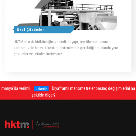
Özel Çözümler
HKTM olarak biriktirdiğimiz teknik altyapı, tecrübe ve uzman
kadromuz ile hareket kontrol sistemlerinin gerektiği her alanda yeni
çözümler ve ürünler üretiyoruz.
Diyaframlı manometreler basınç değişimlerini nasıl hassas
linkedin
şekilde ölçer?