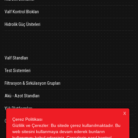
Valf Kontrol Blokları
Hidrolik Güç Üniteleri
Valf Standları
Test Sistemleri
Filtrasyon & Sirkülasyon Grupları
Akü - Azot Standları
Yük Platformları
X
Çerez Politikası
Özel Hidrolik Presler
Gizlilik ve Çerezler: Bu sitede çerez kullanılmaktadır. Bu
web sitesini kullanmaya devam ederek bunların
kullanımını kabul edersiniz. Çerezlerin nasıl kontrol