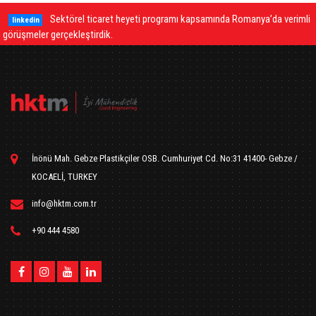
Sektörel ticaret heyeti programı kapsamında Romanya’da verimli
D
linkedin
gerçekleştirdik.
şekilde ölçer
İnönü Mah. Gebze Plastikçiler OSB. Cumhuriyet Cd. No:31 41400- Gebze /
KOCAELİ, TURKEY
info@hktm.com.tr
+90 444 4580