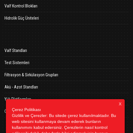
Valf Kontrol Blokları
Hidrolik Güç Üniteleri
Valf Standları
Test Sistemleri
Filtrasyon & Sirkülasyon Grupları
Akü - Azot Standları
Yük Platformları
X
Çerez Politikası
Özel Hidrolik Presler
Gizlilik ve Çerezler: Bu sitede çerez kullanılmaktadır. Bu
web sitesini kullanmaya devam ederek bunların
kullanımını kabul edersiniz. Çerezlerin nasıl kontrol