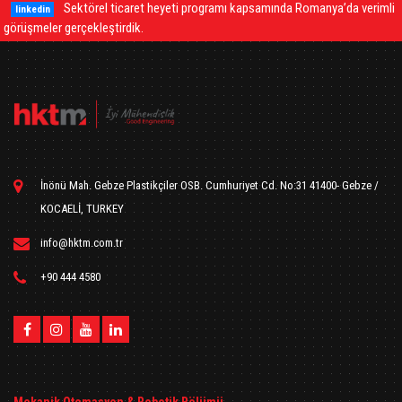
Sektörel ticaret heyeti programı kapsamında Romanya’da verimli
linkedin
görüşmeler gerçekleştirdik.
ş
İnönü Mah. Gebze Plastikçiler OSB. Cumhuriyet Cd. No:31 41400- Gebze /
KOCAELİ, TURKEY
info@hktm.com.tr
+90 444 4580