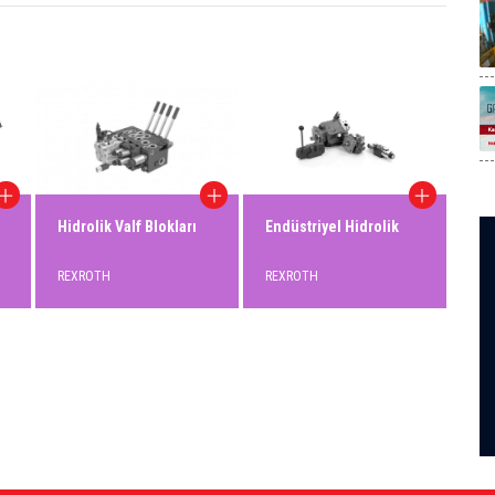
Hidrolik Valf Blokları
Endüstriyel Hidrolik
Hid
REXROTH
REXROTH
RE