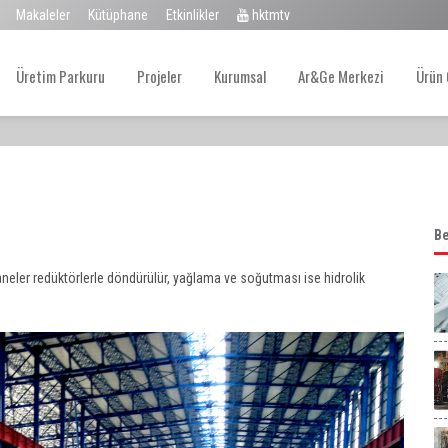
Makaleler
Kütüphane
Etkinlikler
hktmtv
Üretim Parkuru
Projeler
Kurumsal
Ar&Ge Merkezi
Ürün 
Be
neler redüktörlerle döndürülür, yağlama ve soğutması ise hidrolik