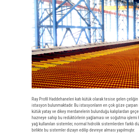
Ray Profil Haddehaneleri katı kütük olarak tesise gelen çeliğin be
istasyon bulunmaktadır. Bu istasyonların en çok göze çarpan n
kütük yatay ve dikey merdanelerin bulunduğu kalıplardan geçer
hazneye sahip bu redüktörlerin yağlaması ve soğutma işlemi Hi
yağ kullanılan sistemler, normal hidrolik sistemlerden farklı 
birlikte bu sistemler dizayn edilip devreye alması yapılmıştır.