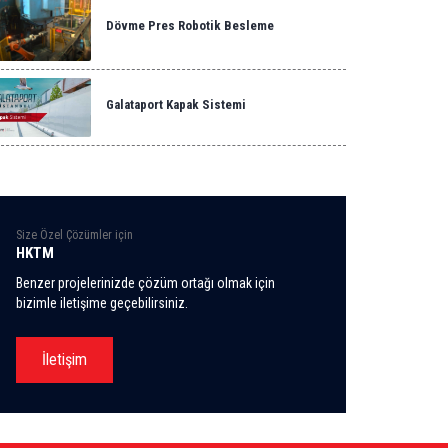
Dövme Pres Robotik Besleme
Galataport Kapak Sistemi
rolik Güç Üniteleri
Hidrolik Valf B
Hidrolik Silindirler
Size Özel Çözümler için
XROTH
REXROTH
REXROTH
HKTM
Benzer projelerinizde çözüm ortağı olmak için
bizimle iletişime geçebilirsiniz.
İletişim