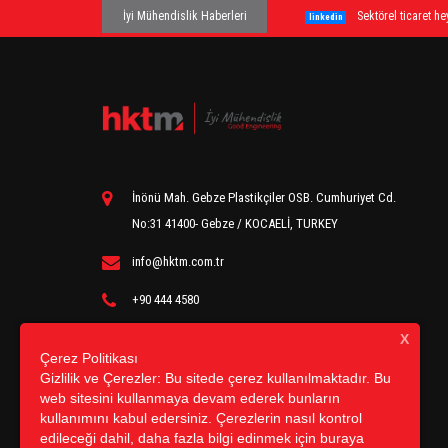
İyi Mühendislik Haberleri
Sektörel ticaret 
linkedin
İnönü Mah. Gebze Plastikçiler OSB. Cumhuriyet Cd.
No:31 41400- Gebze / KOCAELİ, TURKEY
info@hktm.com.tr
+90 444 4580
X
Çerez Politikası
Gizlilik ve Çerezler: Bu sitede çerez kullanılmaktadır. Bu
web sitesini kullanmaya devam ederek bunların
kullanımını kabul edersiniz. Çerezlerin nasıl kontrol
edileceği dahil, daha fazla bilgi edinmek için buraya