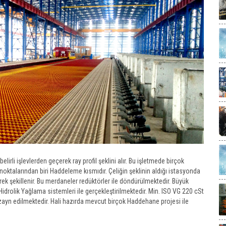
lirli işlevlerden geçerek ray profil şeklini alır. Bu işletmede birçok
oktalarından biri Haddeleme kısmıdır. Çeliğin şeklinin aldığı istasyonda
ek şekillenir. Bu merdaneler redüktörler ile döndürülmektedir. Büyük
drolik Yağlama sistemleri ile gerçekleştirilmektedir. Min. ISO VG 220 cSt
dizayn edilmektedir. Hali hazırda mevcut birçok Haddehane projesi ile