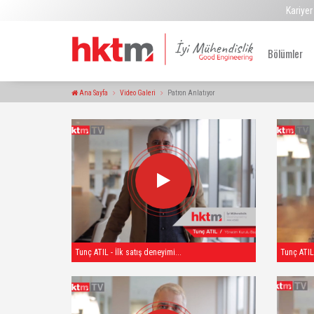
Kariyer
Bölümler
Ana Sayfa
Video Galeri
Patron Anlatıyor
Tunç ATIL - İlk satış deneyimi...
Tunç ATIL