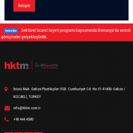
İletişim
Sektörel ticaret heyeti programı kapsamında Romanya’da verimli
linkedin
görüşmeler gerçekleştirdik.
İnönü Mah. Gebze Plastikçiler OSB. Cumhuriyet Cd. No:31 41400- Gebze /
KOCAELİ, TURKEY
info@hktm.com.tr
+90 444 4580