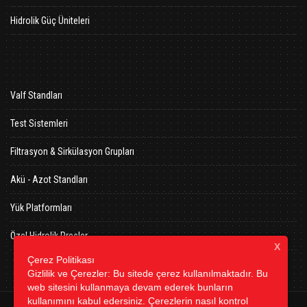
Hidrolik Güç Üniteleri
Valf Standları
Test Sistemleri
Filtrasyon & Sirkülasyon Grupları
Akü - Azot Standları
Yük Platformları
Özel Hidrolik Presler
X
Çerez Politikası
Gizlilik ve Çerezler: Bu sitede çerez kullanılmaktadır. Bu
web sitesini kullanmaya devam ederek bunların
kullanımını kabul edersiniz. Çerezlerin nasıl kontrol